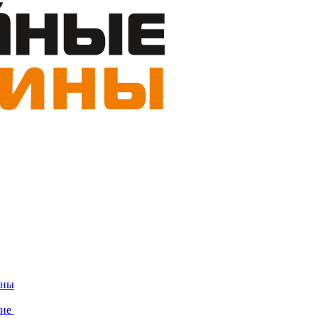
ины
ние